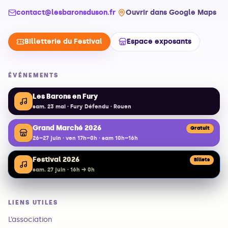
contact@lesbaronsduson.fr
Ouvrir dans Google Maps
Billetterie du Festival
Espace exposants
ÉVÉNEMENTS
Les Barons en Fury
sam. 23 mai · Fury Défendu · Rouen
Grand Marché 2026
Gratuit
26–27 juin · ven 17h–0h · sam 10h–16h
Festival 2026
Billets
sam. 27 juin · 16h → 0h
LIENS UTILES
L’association